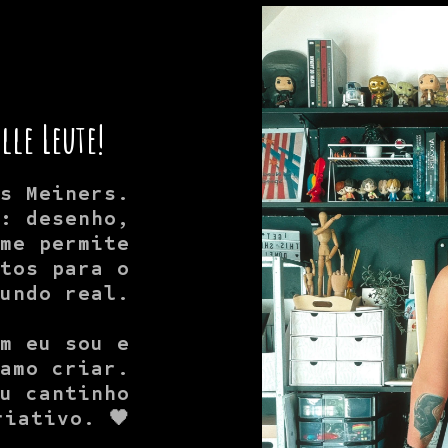
le Leute!
os Meiners.
o: desenho,
 me permite
ntos para o
mundo real.
em eu sou e
 amo criar.
eu cantinho
riativo. 🖤